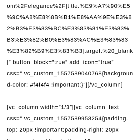
om%2Felegance%2F|title:%E9%A7%90%E5
%9C%A8%E8%8B%B1%E8%AA%9E%E3%8
2%B3%E3%83%BC%E3%83%81%E3%83%
B3%E3%82%B0%E3%83%AC%E3%83%83
%E3%82%B9%E3%83%B3|target:%20_blank
|” button_block=”true” add_icon=”true”
css=”.vc_custom_1557589040768{backgroun
d-color: #f4f4f4 !important;}”][/vc_column]
[vc_column width=”1/3″][vc_column_text
css=”.vc_custom_1557589953254{padding-
top: 20px !important;padding-right: 20px