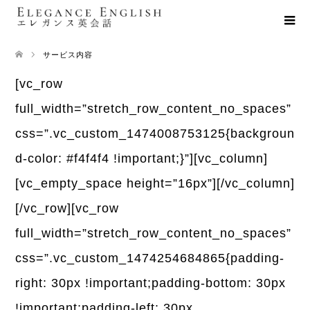
サービス内容
[vc_row
full_width=”stretch_row_content_no_spaces”
css=”.vc_custom_1474008753125{backgroun
d-color: #f4f4f4 !important;}”][vc_column]
[vc_empty_space height=”16px”][/vc_column]
[/vc_row][vc_row
full_width=”stretch_row_content_no_spaces”
css=”.vc_custom_1474254684865{padding-
right: 30px !important;padding-bottom: 30px
!important;padding-left: 30px