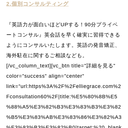
2.個別コンサルティング
『英語力が面白いほどUPする！90分プライベ
ートコンサル』英会話を早く確実に習得できる
ようにコンサルいたします。英語の発音矯正、
海外駐在に関するご相談なども。
[/vc_column_text][vc_btn title=”詳細を見る”
color=”success” align=”center”
link=”url:https%3A%2F%2Felliegrace.com%2
Fconsultation60%2F|title:%E5%80%8B%E5
%88%A5%E3%82%B3%E3%83%B3%E3%82
%B5%E3%83%AB%E3%83%86%E3%82%A3
%E3%83%B3%E3%82%B0|target:%20_blank