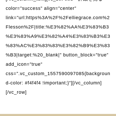
color=”success” align=”center”
link=”url:https%3A%2F%2Felliegrace.com%2
Flesson%2F|title:%E3%82%AA%E3%83%B3
%E3%83%A9%E3%82%A4%E3%83%B3%E3
%83%AC%E3%83%83%E3%82%B9%E3%83
%B3|target:%20_blank|” button_block=”true”
add_icon=”true”
css=”.vc_custom_1557590097085{backgroun
d-color: #f4f4f4 !important;}”][/vc_column]
[/vc_row]