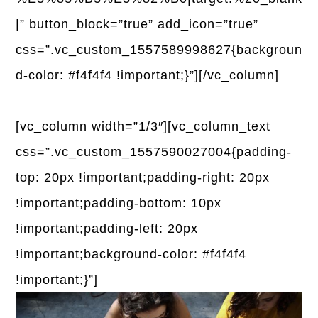
|” button_block=”true” add_icon=”true”
css=”.vc_custom_1557589998627{backgroun
d-color: #f4f4f4 !important;}”][/vc_column]
[vc_column width=”1/3″][vc_column_text
css=”.vc_custom_1557590027004{padding-
top: 20px !important;padding-right: 20px
!important;padding-bottom: 10px
!important;padding-left: 20px
!important;background-color: #f4f4f4
!important;}”]