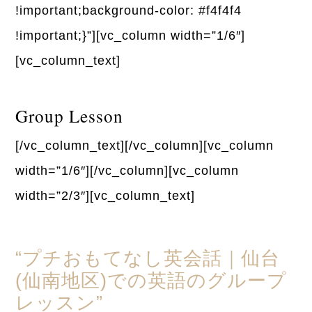
!important;background-color: #f4f4f4
!important;}”][vc_column width=”1/6″]
[vc_column_text]
Group Lesson
[/vc_column_text][/vc_column][vc_column
width=”1/6″][/vc_column][vc_column
width=”2/3″][vc_column_text]
“プチおもてなし英会話｜仙台
(仙南地区)での英語のグループ
レッスン”