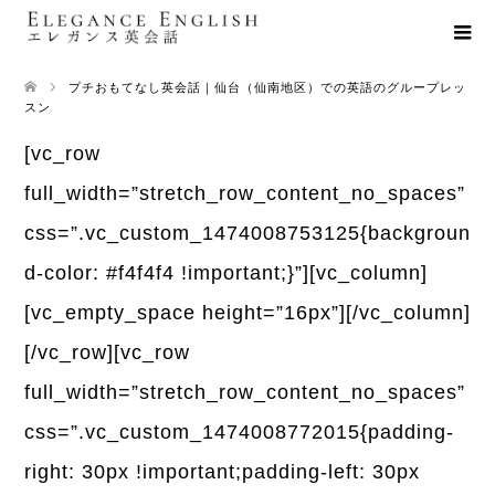
プチおもてなし英会話｜仙台（仙南地区）での英語のグループレッ
スン
[vc_row
full_width=”stretch_row_content_no_spaces”
css=”.vc_custom_1474008753125{backgroun
d-color: #f4f4f4 !important;}”][vc_column]
[vc_empty_space height=”16px”][/vc_column]
[/vc_row][vc_row
full_width=”stretch_row_content_no_spaces”
css=”.vc_custom_1474008772015{padding-
right: 30px !important;padding-left: 30px