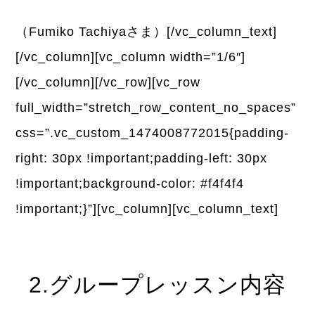
（Fumiko Tachiyaさま）[/vc_column_text]
[/vc_column][vc_column width=”1/6″]
[/vc_column][/vc_row][vc_row
full_width=”stretch_row_content_no_spaces”
css=”.vc_custom_1474008772015{padding-
right: 30px !important;padding-left: 30px
!important;background-color: #f4f4f4
!important;}”][vc_column][vc_column_text]
2.グループレッスン内容